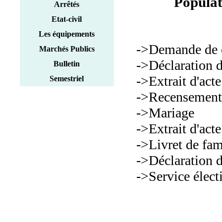
Populat
Municipal
Arrêtés
Etat-civil
Les équipements
->Demande de c
Marchés Publics
->Déclaration 
Bulletin
->Extrait d'act
Semestriel
->Recensement 
->Mariage
->Extrait d'act
->Livret de fam
->Déclaration 
->Service élect